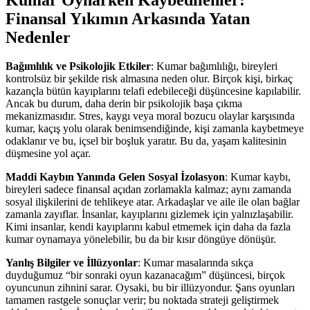
Finansal Yıkımın Arkasında Yatan
Nedenler
Bağımlılık ve Psikolojik Etkiler
: Kumar bağımlılığı, bireyleri
kontrolsüz bir şekilde risk almasına neden olur. Birçok kişi, birkaç
kazançla bütün kayıplarını telafi edebileceği düşüncesine kapılabilir.
Ancak bu durum, daha derin bir psikolojik başa çıkma
mekanizmasıdır. Stres, kaygı veya moral bozucu olaylar karşısında
kumar, kaçış yolu olarak benimsendiğinde, kişi zamanla kaybetmeye
odaklanır ve bu, içsel bir boşluk yaratır. Bu da, yaşam kalitesinin
düşmesine yol açar.
Maddi Kaybın Yanında Gelen Sosyal İzolasyon
: Kumar kaybı,
bireyleri sadece finansal açıdan zorlamakla kalmaz; aynı zamanda
sosyal ilişkilerini de tehlikeye atar. Arkadaşlar ve aile ile olan bağlar
zamanla zayıflar. İnsanlar, kayıplarını gizlemek için yalnızlaşabilir.
Kimi insanlar, kendi kayıplarını kabul etmemek için daha da fazla
kumar oynamaya yönelebilir, bu da bir kısır döngüye dönüşür.
Yanlış Bilgiler ve İllüzyonlar
: Kumar masalarında sıkça
duyduğumuz “bir sonraki oyun kazanacağım” düşüncesi, birçok
oyuncunun zihnini sarar. Oysaki, bu bir illüzyondur. Şans oyunları
tamamen rastgele sonuçlar verir; bu noktada strateji geliştirmek