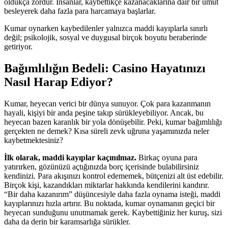
oldukça zordur. İnsanlar, kaybettikçe kazanacaklarına dair bir umut
besleyerek daha fazla para harcamaya başlarlar.
Kumar oynarken kaybedilenler yalnızca maddi kayıplarla sınırlı
değil; psikolojik, sosyal ve duygusal birçok boyutu beraberinde
getiriyor.
Bağımlılığın Bedeli: Casino Hayatınızı
Nasıl Harap Ediyor?
Kumar, heyecan verici bir dünya sunuyor. Çok para kazanmanın
hayali, kişiyi bir anda peşine takıp sürükleyebiliyor. Ancak, bu
heyecan bazen karanlık bir yola dönüşebilir. Peki, kumar bağımlılığı
gerçekten ne demek? Kısa süreli zevk uğruna yaşamınızda neler
kaybetmektesiniz?
İlk olarak, maddi kayıplar kaçınılmaz.
Birkaç oyuna para
yatırırken, gözünüzü açtığınızda borç içerisinde bulabilirsiniz
kendinizi. Para akışınızı kontrol edememek, bütçenizi alt üst edebilir.
Birçok kişi, kazandıkları miktarlar hakkında kendilerini kandırır.
“Bir daha kazanırım” düşüncesiyle daha fazla oynama isteği, maddi
kayıplarınızı hızla artırır. Bu noktada, kumar oynamanın geçici bir
heyecan sunduğunu unutmamak gerek. Kaybettiğiniz her kuruş, sizi
daha da derin bir karamsarlığa sürükler.