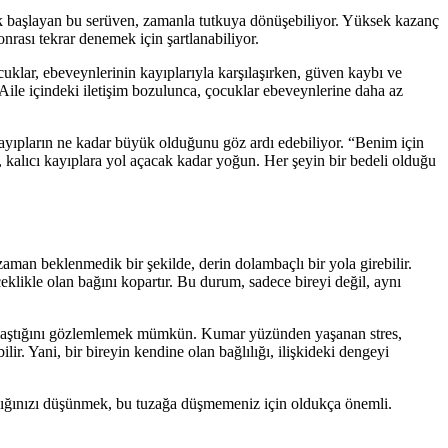
larak başlayan bu serüven, zamanla tutkuya dönüşebiliyor. Yüksek kazanç
nrası tekrar denemek için şartlanabiliyor.
cuklar, ebeveynlerinin kayıplarıyla karşılaşırken, güven kaybı ve
Aile içindeki iletişim bozulunca, çocuklar ebeveynlerine daha az
ayıpların ne kadar büyük olduğunu göz ardı edebiliyor. “Benim için
 kalıcı kayıplara yol açacak kadar yoğun. Her şeyin bir bedeli olduğu
aman beklenmedik bir şekilde, derin dolambaçlı bir yola girebilir.
klikle olan bağını kopartır. Bu durum, sadece bireyi değil, aynı
n zorlaştığını gözlemlemek mümkün. Kumar yüzünden yaşanan stres,
lir. Yani, bir bireyin kendine olan bağlılığı, ilişkideki dengeyi
sağlığınızı düşünmek, bu tuzağa düşmemeniz için oldukça önemli.