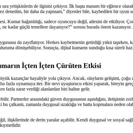
nı sıra yetişkinlerin de ilgisini çekiyor. İlk başta masum bir eğlence o
kez denedim, bir daha da yapmam,” diyenler bile, kaybedilen bir oyun so
mesi. Kumar bağımlılığı, sadece oyuncuyu değil, ailesini de etkiliyor. Ço
ı, ne kadar güçlü temellere dayanıyor?” sorusu burada önem kazanıyor. 
gusunu da zayıflatıyor. Herkes kaybetmenin getirdiği yükü taşırken, k
duruma dönüşebiliyor. Sonuçta, dijital kumarın sunduğu kısa süreli haz,
Kumarın İçten İçten Çürüten Etkisi
yük kazançlar hayaliyle yola çıkıyor. Ancak, olayların gelişimi, çoğu z
a fazla oynamaya iter. Bir nevi uyuşturucu etkisi yaparak, bireyin gerçe
en fazla zarar verdiği alanlardan biri haline gelir.
ğişebilir. Partnerler arasındaki güven duygusunun aşındığını, iletişimi
rdeki bu çalkantı, zamanla duygusal uzaklığa ve hatta kopmalara neden olabi
eğil, ilişkilerinde de derin yaralar açabilir. Kendi duygusal ve sosyal 
kıymetlidir.