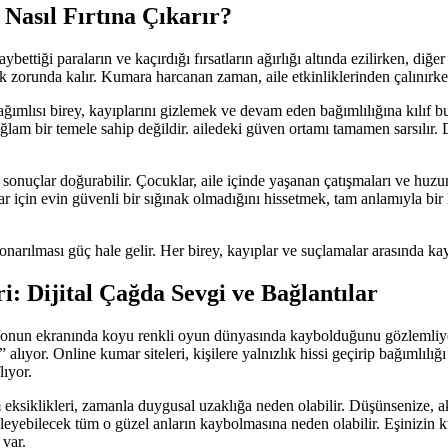
 Nasıl Fırtına Çıkarır?
ybettiği paraların ve kaçırdığı fırsatların ağırlığı altında ezilirken, diğe
k zorunda kalır. Kumara harcanan zaman, aile etkinliklerinden çalınırken,
bağımlısı birey, kayıplarını gizlemek ve devam eden bağımlılığına kılıf
, sağlam bir temele sahip değildir. ailedeki güven ortamı tamamen sarsılır
ı sonuçlar doğurabilir. Çocuklar, aile içinde yaşanan çatışmaları ve huz
nlar için evin güvenli bir sığınak olmadığını hissetmek, tam anlamıyla b
 onarılması güç hale gelir. Her birey, kayıplar ve suçlamalar arasında kayb
i: Dijital Çağda Sevgi ve Bağlantılar
 telefonun ekranında koyu renkli oyun dünyasında kaybolduğunu gözleml
 alıyor. Online kumar siteleri, kişilere yalnızlık hissi geçirip bağımlılı
lıyor.
im eksiklikleri, zamanla duygusal uzaklığa neden olabilir. Düşünsenize
sleyebilecek tüm o güzel anların kaybolmasına neden olabilir. Eşinizin ku
 var.