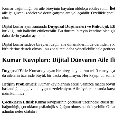
Kumar bağımlılığı, bir aile bireyinin hayatını oldukça etkileyebilir.
İle
aile içi güveni zedeler ve derin çatışmalara yol açabilir. Özellikle ç
olur.
Dijital kumar aynı zamanda
Duygusal Düşünceleri ve Psikolojik Etk
kırıklığı, ruh hallerini etkileyebilir. Bu durum, bireyin kendine olan g
daha derin yaralar açabilir.
Dijital kumar sadece bireyleri değil, aile dinamiklerini de derinden etk
birbirlerine destek olması, bu zor süreci daha yönetilebilir hale getire
Kumar Kayıpları: Dijital Dünyanın Aile İli
Duygusal Yük
: Kumar oynayan bir birey, kayıplarını telafi etmeye ç
da ailelerin üzerinde büyük bir baskı oluşturuyor. Her kayıp, bir sonr
İletişim Problemleri
: Kumar kayıplarının etkisi yalnızca maddi boyutl
başlandığında, güven duygusu zedeleniyor. Aile üyeleri arasında karşılı
mümkün mü?
Çocukların Etkisi
: Kumar kayıplarının çocuklar üzerindeki etkisi de
bağımlılığı, çocukların psikolojik sağlığını olumsuz etkileyebilir. Onl
adımlar neler olabilir?