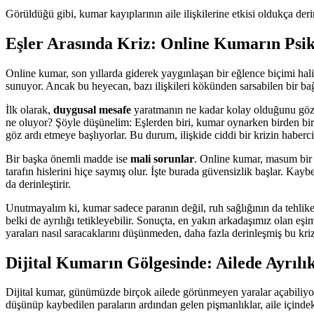
Görüldüğü gibi, kumar kayıplarının aile ilişkilerine etkisi oldukça der
Eşler Arasında Kriz: Online Kumarın Psik
Online kumar, son yıllarda giderek yaygınlaşan bir eğlence biçimi hali
sunuyor. Ancak bu heyecan, bazı ilişkileri kökünden sarsabilen bir bağ
İlk olarak,
duygusal mesafe
yaratmanın ne kadar kolay olduğunu göz ö
ne oluyor? Şöyle düşünelim: Eşlerden biri, kumar oynarken birden bire
göz ardı etmeye başlıyorlar. Bu durum, ilişkide ciddi bir krizin habercis
Bir başka önemli madde ise
mali sorunlar
. Online kumar, masum bir e
tarafın hislerini hiçe saymış olur. İşte burada güvensizlik başlar. Ka
da derinleştirir.
Unutmayalım ki, kumar sadece paranın değil, ruh sağlığının da tehlike
belki de ayrılığı tetikleyebilir. Sonuçta, en yakın arkadaşımız olan eşi
yaraları nasıl saracaklarını düşünmeden, daha fazla derinleşmiş bu kriz
Dijital Kumarın Gölgesinde: Ailede Ayrılı
Dijital kumar, günümüzde birçok ailede görünmeyen yaralar açabiliyor. 
düşünüp kaybedilen paraların ardından gelen pişmanlıklar, aile içindeki