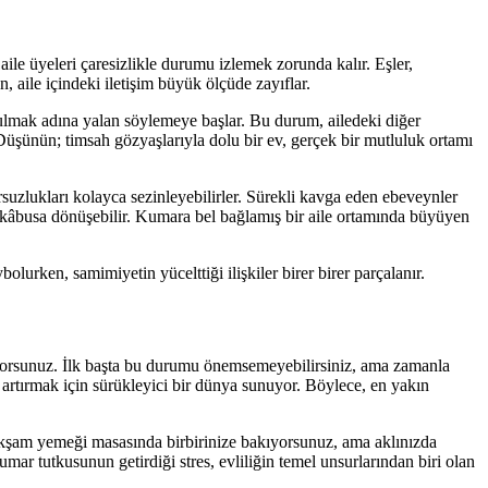
r aile üyeleri çaresizlikle durumu izlemek zorunda kalır. Eşler,
 aile içindeki iletişim büyük ölçüde zayıflar.
 bulmak adına yalan söylemeye başlar. Bu durum, ailedeki diğer
. Düşünün; timsah gözyaşlarıyla dolu bir ev, gerçek bir mutluluk ortamı
ursuzlukları kolayca sezinleyebilirler. Sürekli kavga eden ebeveynler
ir kâbusa dönüşebilir. Kumara bel bağlamış bir aile ortamında büyüyen
olurken, samimiyetin yücelttiği ilişkiler birer birer parçalanır.
iyorsunuz. İlk başta bu durumu önemsemeyebilirsiniz, ama zamanla
ğı artırmak için sürükleyici bir dünya sunuyor. Böylece, en yakın
, akşam yemeği masasında birbirinize bakıyorsunuz, ama aklınızda
mar tutkusunun getirdiği stres, evliliğin temel unsurlarından biri olan