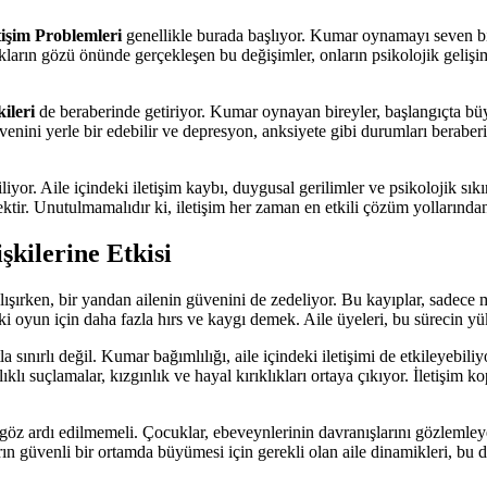
tişim Problemleri
genellikle burada başlıyor. Kumar oynamayı seven bir 
ocukların gözü önünde gerçekleşen bu değişimler, onların psikolojik geliş
ileri
de beraberinde getiriyor. Kumar oynayan bireyler, başlangıçta büy
üvenini yerle bir edebilir ve depresyon, anksiyete gibi durumları beraber
iliyor. Aile içindeki iletişim kaybı, duygusal gerilimler ve psikolojik sık
cektir. Unutulmamalıdır ki, iletişim her zaman en etkili çözüm yollarından 
şkilerine Etkisi
alışırken, bir yandan ailenin güvenini de zedeliyor. Bu kayıplar, sadec
aki oyun için daha fazla hırs ve kaygı demek. Aile üyeleri, bu sürecin 
a sınırlı değil. Kumar bağımlılığı, aile içindeki iletişimi de etkileyebi
klı suçlamalar, kızgınlık ve hayal kırıklıkları ortaya çıkıyor. İletişim
 göz ardı edilmemeli. Çocuklar, ebeveynlerinin davranışlarını gözlemle
arın güvenli bir ortamda büyümesi için gerekli olan aile dinamikleri, bu