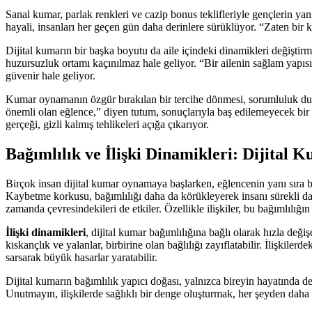
Sanal kumar, parlak renkleri ve cazip bonus teklifleriyle gençlerin ya
hayali, insanları her geçen gün daha derinlere sürüklüyor. “Zaten bir 
Dijital kumarın bir başka boyutu da aile içindeki dinamikleri değiştir
huzursuzluk ortamı kaçınılmaz hale geliyor. “Bir ailenin sağlam yapıs
güvenir hale geliyor.
Kumar oynamanın özgür bırakılan bir tercihe dönmesi, sorumluluk duy
önemli olan eğlence,” diyen tutum, sonuçlarıyla baş edilemeyecek bir 
gerçeği, gizli kalmış tehlikeleri açığa çıkarıyor.
Bağımlılık ve İlişki Dinamikleri: Dijital 
Birçok insan dijital kumar oynamaya başlarken, eğlencenin yanı sıra bü
Kaybetme korkusu, bağımlılığı daha da körükleyerek insanı sürekli dah
zamanda çevresindekileri de etkiler. Özellikle ilişkiler, bu bağımlılığın 
İlişki dinamikleri
, dijital kumar bağımlılığına bağlı olarak hızla de
kıskançlık ve yalanlar, birbirine olan bağlılığı zayıflatabilir. İlişkile
sarsarak büyük hasarlar yaratabilir.
Dijital kumarın bağımlılık yapıcı doğası, yalnızca bireyin hayatında d
Unutmayın, ilişkilerde sağlıklı bir denge oluşturmak, her şeyden daha 