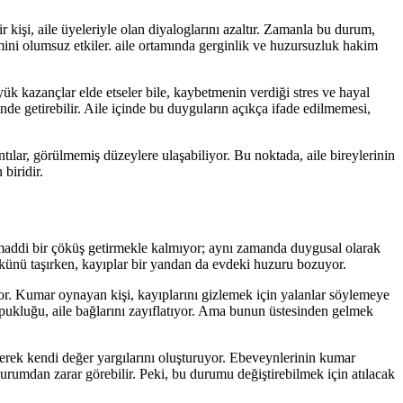
kişi, aile üyeleriyle olan diyaloglarını azaltır. Zamanla bu durum,
imini olumsuz etkiler. aile ortamında gerginlik ve huzursuzluk hakim
ük kazançlar elde etseler bile, kaybetmenin verdiği stres ve hayal
inde getirebilir. Aile içinde bu duyguların açıkça ifade edilmemesi,
ıntılar, görülmemiş düzeylere ulaşabiliyor. Bu noktada, aile bireylerinin
biridir.
e maddi bir çöküş getirmekle kalmıyor; aynı zamanda duygusal olarak
yükünü taşırken, kayıplar bir yandan da evdeki huzuru bozuyor.
liyor. Kumar oynayan kişi, kayıplarını gizlemek için yalanlar söylemeye
 kopukluğu, aile bağlarını zayıflatıyor. Ama bunun üstesinden gelmek
yerek kendi değer yargılarını oluşturuyor. Ebeveynlerinin kumar
 durumdan zarar görebilir. Peki, bu durumu değiştirebilmek için atılacak