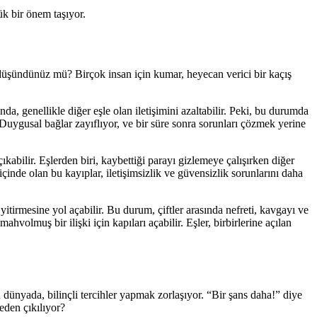
ük bir önem taşıyor.
ri düşündünüz mü? Birçok insan için kumar, heyecan verici bir kaçış
 genellikle diğer eşle olan iletişimini azaltabilir. Peki, bu durumda
uygusal bağlar zayıflıyor, ve bir süre sonra sorunları çözmek yerine
kabilir. Eşlerden biri, kaybettiği parayı gizlemeye çalışırken diğer
inde olan bu kayıplar, iletişimsizlik ve güvensizlik sorunlarını daha
 yitirmesine yol açabilir. Bu durum, çiftler arasında nefreti, kavgayı ve
hvolmuş bir ilişki için kapıları açabilir. Eşler, birbirlerine açılan
 dünyada, bilinçli tercihler yapmak zorlaşıyor. “Bir şans daha!” diye
neden çıkılıyor?