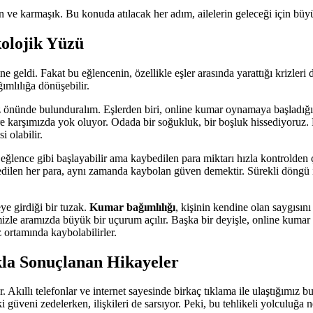
in ve karmaşık. Bu konuda atılacak her adım, ailelerin geleceği için büy
olojik Yüzü
ne geldi. Fakat bu eğlencenin, özellikle eşler arasında yarattığı krizle
ımlılığa dönüşebilir.
nünde bulunduralım. Eşlerden biri, online kumar oynamaya başladığında,
 karşımızda yok oluyor. Odada bir soğukluk, bir boşluk hissediyoruz. D
i olabilir.
ğlence gibi başlayabilir ama kaybedilen para miktarı hızla kontrolden çı
ybedilen her para, aynı zamanda kaybolan güven demektir. Sürekli döngü iç
ye girdiği bir tuzak.
Kumar bağımlılığı
, kişinin kendine olan saygısını
mizle aramızda büyük bir uçurum açılır. Başka bir deyişle, online kumar ma
 ortamında kaybolabilirler.
kla Sonuçlanan Hikayeler
Akıllı telefonlar ve internet sayesinde birkaç tıklama ile ulaştığımız bu
 güveni zedelerken, ilişkileri de sarsıyor. Peki, bu tehlikeli yolculuğa 