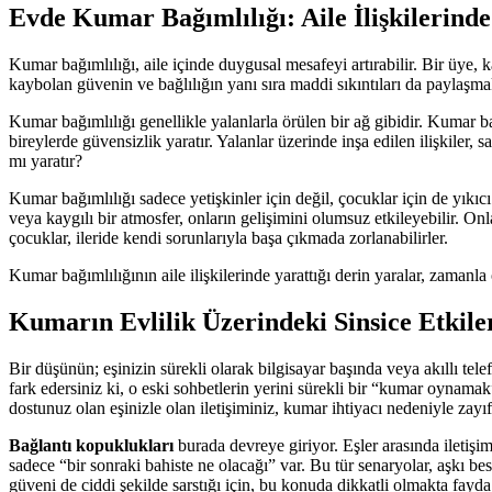
Evde Kumar Bağımlılığı: Aile İlişkilerinde
Kumar bağımlılığı, aile içinde duygusal mesafeyi artırabilir. Bir üye, ka
kaybolan güvenin ve bağlılığın yanı sıra maddi sıkıntıları da paylaşma
Kumar bağımlılığı genellikle yalanlarla örülen bir ağ gibidir. Kumar 
bireylerde güvensizlik yaratır. Yalanlar üzerinde inşa edilen ilişkiler
mı yaratır?
Kumar bağımlılığı sadece yetişkinler için değil, çocuklar için de yıkıc
veya kaygılı bir atmosfer, onların gelişimini olumsuz etkileyebilir. O
çocuklar, ileride kendi sorunlarıyla başa çıkmada zorlanabilirler.
Kumar bağımlılığının aile ilişkilerinde yarattığı derin yaralar, zamanla
Kumarın Evlilik Üzerindeki Sinsice Etkiler
Bir düşünün; eşinizin sürekli olarak bilgisayar başında veya akıllı
fark edersiniz ki, o eski sohbetlerin yerini sürekli bir “kumar oynamak”
dostunuz olan eşinizle olan iletişiminiz, kumar ihtiyacı nedeniyle zayıf
Bağlantı kopuklukları
burada devreye giriyor. Eşler arasında iletiş
sadece “bir sonraki bahiste ne olacağı” var. Bu tür senaryolar, aşkı be
güveni de ciddi şekilde sarstığı için, bu konuda dikkatli olmakta fayda