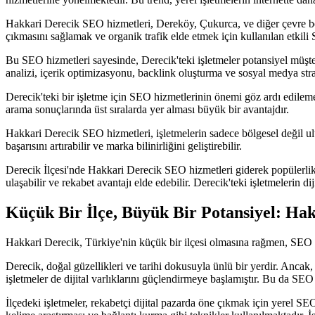
Hakkari Derecik SEO hizmetleri, Dereköy, Çukurca, ve diğer çevre bölgel
çıkmasını sağlamak ve organik trafik elde etmek için kullanılan etkili
Bu SEO hizmetleri sayesinde, Derecik'teki işletmeler potansiyel müşter
analizi, içerik optimizasyonu, backlink oluşturma ve sosyal medya stratej
Derecik'teki bir işletme için SEO hizmetlerinin önemi göz ardı edilemez
arama sonuçlarında üst sıralarda yer alması büyük bir avantajdır.
Hakkari Derecik SEO hizmetleri, işletmelerin sadece bölgesel değil ulus
başarısını artırabilir ve marka bilinirliğini geliştirebilir.
Derecik İlçesi'nde Hakkari Derecik SEO hizmetleri giderek popülerlik ka
ulaşabilir ve rekabet avantajı elde edebilir. Derecik'teki işletmelerin d
Küçük Bir İlçe, Büyük Bir Potansiyel: Ha
Hakkari Derecik, Türkiye'nin küçük bir ilçesi olmasına rağmen, SEO 
Derecik, doğal güzellikleri ve tarihi dokusuyla ünlü bir yerdir. Ancak
işletmeler de dijital varlıklarını güçlendirmeye başlamıştır. Bu da SEO h
İlçedeki işletmeler, rekabetçi dijital pazarda öne çıkmak için yerel S