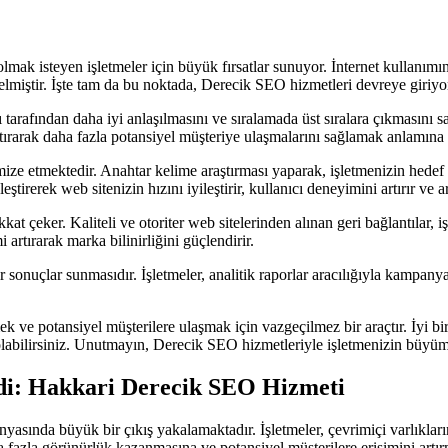
mak isteyen işletmeler için büyük fırsatlar sunuyor. İnternet kullanımının
elmiştir. İşte tam da bu noktada, Derecik SEO hizmetleri devreye giriyo
afından daha iyi anlaşılmasını ve sıralamada üst sıralara çıkmasını sa
tırarak daha fazla potansiyel müşteriye ulaşmalarını sağlamak anlamına 
ze etmektedir. Anahtar kelime araştırması yaparak, işletmenizin hedef kitl
tirerek web sitenizin hızını iyileştirir, kullanıcı deneyimini artırır ve 
t çeker. Kaliteli ve otoriter web sitelerinden alınan geri bağlantılar, i
 artırarak marka bilinirliğini güçlendirir.
onuçlar sunmasıdır. İşletmeler, analitik raporlar aracılığıyla kampanyala
k ve potansiyel müşterilere ulaşmak için vazgeçilmez bir araçtır. İyi bir
ar olabilirsiniz. Unutmayın, Derecik SEO hizmetleriyle işletmenizin büyüm
ndi: Hakkari Derecik SEO Hizmeti
ünyasında büyük bir çıkış yakalamaktadır. İşletmeler, çevrimiçi varlıkl
ha fazla görünürlük kazanmasına ve potansiyel müşterilere erişimini artı