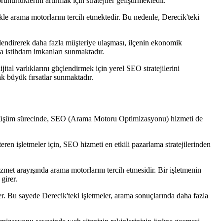
ürlüklerini artırmak için stratejiler geliştirmektedir.
ikle arama motorlarını tercih etmektedir. Bu nedenle, Derecik'teki
çlendirerek daha fazla müşteriye ulaşması, ilçenin ekonomik
sa istihdam imkanları sunmaktadır.
tal varlıklarını güçlendirmek için yerel SEO stratejilerini
k büyük fırsatlar sunmaktadır.
u dönüşüm sürecinde, SEO (Arama Motoru Optimizasyonu) hizmeti de
eren işletmeler için, SEO hizmeti en etkili pazarlama stratejilerinden
et arayışında arama motorlarını tercih etmesidir. Bir işletmenin
girer.
er. Bu sayede Derecik'teki işletmeler, arama sonuçlarında daha fazla