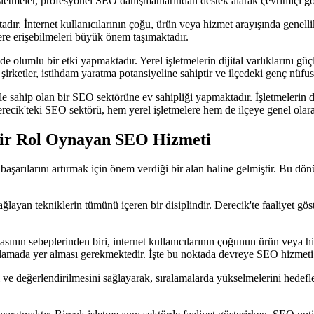
şletmeler, profesyonel SEO danışmanlarından destek alarak çevrimiçi görün
adır. İnternet kullanıcılarının çoğu, ürün veya hizmet arayışında genell
ilere erişebilmeleri büyük önem taşımaktadır.
olumlu bir etki yapmaktadır. Yerel işletmelerin dijital varlıklarını gü
irketler, istihdam yaratma potansiyeline sahiptir ve ilçedeki genç nüfu
sahip olan bir SEO sektörüne ev sahipliği yapmaktadır. İşletmelerin diji
ecik'teki SEO sektörü, hem yerel işletmelere hem de ilçeye genel olara
Bir Rol Oynayan SEO Hizmeti
 başarılarını artırmak için önem verdiği bir alan haline gelmiştir. B
ğlayan tekniklerin tümünü içeren bir disiplindir. Derecik'te faaliyet göst
ın sebeplerinden biri, internet kullanıcılarının çoğunun ürün veya hizm
ralamada yer alması gerekmektedir. İşte bu noktada devreye SEO hizmeti 
 ve değerlendirilmesini sağlayarak, sıralamalarda yükselmelerini hedefl