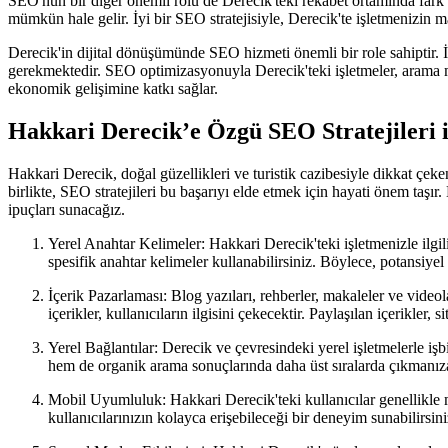
SEO'nun bir diğer önemli rolü de Derecik'teki rekabet ortamında fark 
mümkün hale gelir. İyi bir SEO stratejisiyle, Derecik'te işletmenizin marka 
Derecik'in dijital dönüşümünde SEO hizmeti önemli bir role sahiptir. İ
gerekmektedir. SEO optimizasyonuyla Derecik'teki işletmeler, arama mo
ekonomik gelişimine katkı sağlar.
Hakkari Derecik’e Özgü SEO Stratejileri 
Hakkari Derecik, doğal güzellikleri ve turistik cazibesiyle dikkat çeken
birlikte, SEO stratejileri bu başarıyı elde etmek için hayati önem taşı
ipuçları sunacağız.
Yerel Anahtar Kelimeler: Hakkari Derecik'teki işletmenizle ilgil
spesifik anahtar kelimeler kullanabilirsiniz. Böylece, potansiyel m
İçerik Pazarlaması: Blog yazıları, rehberler, makaleler ve videola
içerikler, kullanıcıların ilgisini çekecektir. Paylaşılan içerikler,
Yerel Bağlantılar: Derecik ve çevresindeki yerel işletmelerle işbi
hem de organik arama sonuçlarında daha üst sıralarda çıkmanıza
Mobil Uyumluluk: Hakkari Derecik'teki kullanıcılar genellikle 
kullanıcılarınızın kolayca erişebileceği bir deneyim sunabilirsini