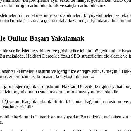
yaratmaktır. Birçok işletme aynı sektörde faaliyet gösterirken, SEO op
bilinirliğini artırabilir, trafik ve satışları artırabilirsiniz.
şletmelerin internet üzerinde var olabilmeleri, büyüyebilmeleri ve rekabe
torlarında üst sıralara çıkarak daha fazla müşteriye ulaşma imkanı bul
ile Online Başarı Yakalamak
 bir yerdir. İşletme sahipleri ve girişimciler için bu bölgede online baş
r. Bu makalede, Hakkari Derecik'e özgü SEO stratejilerini ele alacak ve i
i anahtar kelimeleri araştırın ve içeriğinize entegre edin. Örneğin, “Hak
üşterilerinizin sizi bulmasını kolaylaştırabilirsiniz.
r gibi değerli içerikler oluşturun. Hakkari Derecik ile ilgili seyahat ipu
 sitenizin organik arama sıralamalarını artırmanıza yardımcı olabilir.
rliği yapın. Karşılıklı olarak birbirinizi tanıtan bağlantılar oluşturun ve
 yardımcı olabilir.
mobil cihazlarını kullanarak arama yaparlar. Bu nedenle, web sitenizi
z.