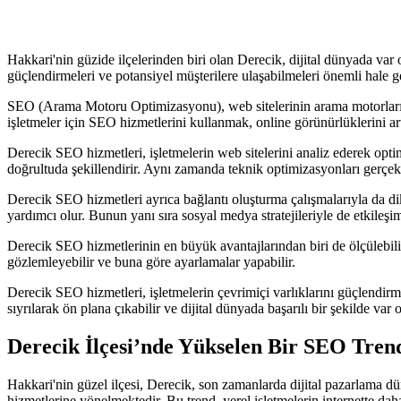
Hakkari'nin güzide ilçelerinden biri olan Derecik, dijital dünyada var ol
güçlendirmeleri ve potansiyel müşterilere ulaşabilmeleri önemli hale g
SEO (Arama Motoru Optimizasyonu), web sitelerinin arama motorları tar
işletmeler için SEO hizmetlerini kullanmak, online görünürlüklerini ar
Derecik SEO hizmetleri, işletmelerin web sitelerini analiz ederek optimi
doğrultuda şekillendirir. Aynı zamanda teknik optimizasyonları gerçekleş
Derecik SEO hizmetleri ayrıca bağlantı oluşturma çalışmalarıyla da dikka
yardımcı olur. Bunun yanı sıra sosyal medya stratejileriyle de etkileşimi
Derecik SEO hizmetlerinin en büyük avantajlarından biri de ölçülebilir s
gözlemleyebilir ve buna göre ayarlamalar yapabilir.
Derecik SEO hizmetleri, işletmelerin çevrimiçi varlıklarını güçlendirme
sıyrılarak ön plana çıkabilir ve dijital dünyada başarılı bir şekilde v
Derecik İlçesi’nde Yükselen Bir SEO Tre
Hakkari'nin güzel ilçesi, Derecik, son zamanlarda dijital pazarlama d
hizmetlerine yönelmektedir. Bu trend, yerel işletmelerin internette da