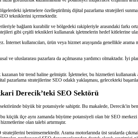
erdeki işletmelere özelleştirilmiş dijital pazarlama stratejileri sunmak
 SEO tekniklerini içermektedir.
ileriyle bağlantı kurabilir ve bölgedeki rakipleriyle arasındaki farkı o
ileri gibi çeşitli teknikleri kullanarak işletmelerin hedef kitlelerine ula
. İnternet kullanıcıları, ürün veya hizmet arayışında genellikle arama m
al ve uluslararası pazarlara da açılmasına yardımcı olmaktadır. İyi plan
zanan bir trend haline gelmiştir. İşletmeler, bu hizmetleri kullanarak a
ijital pazarlama stratejilerine SEO odaklı yaklaşması, gelecekteki başarıla
kkari Derecik’teki SEO Sektörü
sektöründe büyük bir potansiyele sahiptir. Bu makalede, Derecik'in ben
, bu küçük ilçe aynı zamanda büyüme potansiyeli olan bir SEO merkezi hal
izmetlerine olan talebi artırmıştır.
EO stratejilerini benimsemektedir. Arama motorlarında üst sıralarda çıkm