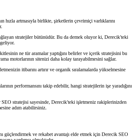
 hızla artmasıyla birlikte, şirketlerin çevrimiçi varlıklarını
r.
ğlayan stratejiler bütünüdür. Bu da demek oluyor ki, Derecik'teki
geliyor.
esinin ne tür aramalar yaptığını belirler ve içerik stratejisini bu
arama motorlarının sitenizi daha kolay tarayabilmesini sağlar.
şletmenizin itibarını artırır ve organik sıralamalarda yükselmesine
rının performansını takip edebilir, hangi stratejilerin işe yaradığını
 SEO stratejisi sayesinde, Derecik'teki işletmeniz rakiplerinizden
esine adım atabilirsiniz.
arını güçlendirmek ve rekabet avantajı elde etmek için Derecik SEO
rmasına yardımcı olmaktadır.