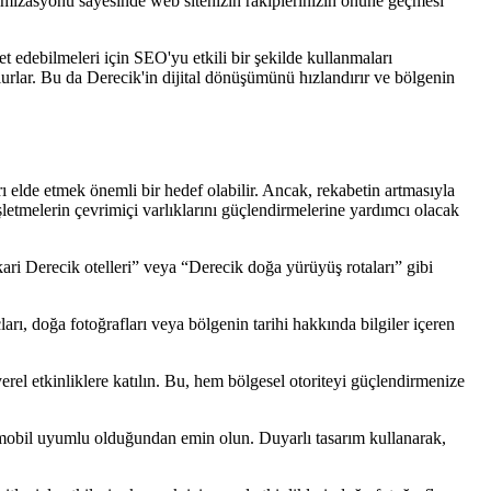
timizasyonu sayesinde web sitenizin rakiplerinizin önüne geçmesi
t edebilmeleri için SEO'yu etkili bir şekilde kullanmaları
urlar. Bu da Derecik'in dijital dönüşümünü hızlandırır ve bölgenin
arı elde etmek önemli bir hedef olabilir. Ancak, rekabetin artmasıyla
şletmelerin çevrimiçi varlıklarını güçlendirmelerine yardımcı olacak
kari Derecik otelleri” veya “Derecik doğa yürüyüş rotaları” gibi
çları, doğa fotoğrafları veya bölgenin tarihi hakkında bilgiler içeren
 yerel etkinliklere katılın. Bu, hem bölgesel otoriteyi güçlendirmenize
n mobil uyumlu olduğundan emin olun. Duyarlı tasarım kullanarak,