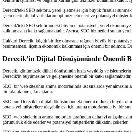
kelime araştırması ve bağlantı kurma gibi teknikler kullanılmaktadır. İ
Derecik'teki SEO sektörü, yerel işletmeler için büyük fırsatlar sunmakt
işletmelerin dijital varlıklarını optimize etmeleri ve potansiyel müşter
Derecik'teki SEO sektöründeki büyüme potansiyeli, yerel ekonomiye de 
kalkınmasına katkı sağlamaktadır. Ayrıca, SEO hizmetleri sunan yerel ş
Hakkari Derecik, küçük bir ilçe olmasına rağmen büyük bir potansiyele 
benimsemesi, ilçenin ekonomik kalkınması için önemli bir adımdır. Der
Derecik’in Dijital Dönüşümünde Önemli 
Derecik, günümüzde dijital dönüşümün hızla yayıldığı ve işletmelerin
Derecik'in büyümesine ve gelişmesine önemli bir katkı sağlamaktadır.
SEO, bir web sitesinin arama motorlarında üst sıralarda yer almasını sa
biri olarak öne çıkmaktadır.
SEO'nun Derecik'in dijital dönüşümündeki önemi oldukça büyük olmasın
potansiyel müşterilere ulaşabilmesi için arama motorlarında iyi bir sı
SEO, web sitelerinin arama motorları tarafından daha iyi anlaşılmasını
görünürlük elde ederler ve potansiyel müşterilerin dikkatini çekerler.