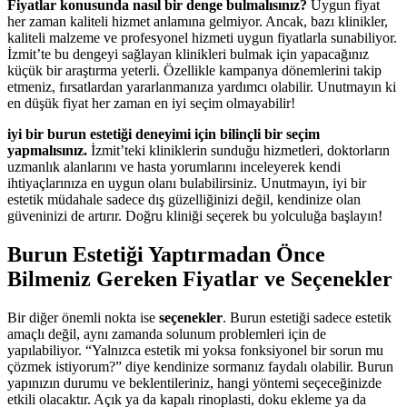
Fiyatlar konusunda nasıl bir denge bulmalısınız?
Uygun fiyat
her zaman kaliteli hizmet anlamına gelmiyor. Ancak, bazı klinikler,
kaliteli malzeme ve profesyonel hizmeti uygun fiyatlarla sunabiliyor.
İzmit’te bu dengeyi sağlayan klinikleri bulmak için yapacağınız
küçük bir araştırma yeterli. Özellikle kampanya dönemlerini takip
etmeniz, fırsatlardan yararlanmanıza yardımcı olabilir. Unutmayın ki
en düşük fiyat her zaman en iyi seçim olmayabilir!
iyi bir burun estetiği deneyimi için bilinçli bir seçim
yapmalısınız.
İzmit’teki kliniklerin sunduğu hizmetleri, doktorların
uzmanlık alanlarını ve hasta yorumlarını inceleyerek kendi
ihtiyaçlarınıza en uygun olanı bulabilirsiniz. Unutmayın, iyi bir
estetik müdahale sadece dış güzelliğinizi değil, kendinize olan
güveninizi de artırır. Doğru kliniği seçerek bu yolculuğa başlayın!
Burun Estetiği Yaptırmadan Önce
Bilmeniz Gereken Fiyatlar ve Seçenekler
Bir diğer önemli nokta ise
seçenekler
. Burun estetiği sadece estetik
amaçlı değil, aynı zamanda solunum problemleri için de
yapılabiliyor. “Yalnızca estetik mi yoksa fonksiyonel bir sorun mu
çözmek istiyorum?” diye kendinize sormanız faydalı olabilir. Burun
yapınızın durumu ve beklentileriniz, hangi yöntemi seçeceğinizde
etkili olacaktır. Açık ya da kapalı rinoplasti, doku ekleme ya da