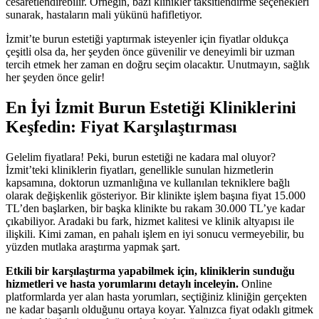
cesaretlendirebilir. Örneğin, bazı klinikler taksitlendirme seçenekleri
sunarak, hastaların mali yükünü hafifletiyor.
İzmit’te burun estetiği yaptırmak isteyenler için fiyatlar oldukça
çeşitli olsa da, her şeyden önce güvenilir ve deneyimli bir uzman
tercih etmek her zaman en doğru seçim olacaktır. Unutmayın, sağlık
her şeyden önce gelir!
En İyi İzmit Burun Estetiği Kliniklerini
Keşfedin: Fiyat Karşılaştırması
Gelelim fiyatlara! Peki, burun estetiği ne kadara mal oluyor?
İzmit’teki kliniklerin fiyatları, genellikle sunulan hizmetlerin
kapsamına, doktorun uzmanlığına ve kullanılan tekniklere bağlı
olarak değişkenlik gösteriyor. Bir klinikte işlem başına fiyat 15.000
TL’den başlarken, bir başka klinikte bu rakam 30.000 TL’ye kadar
çıkabiliyor. Aradaki bu fark, hizmet kalitesi ve klinik altyapısı ile
ilişkili. Kimi zaman, en pahalı işlem en iyi sonucu vermeyebilir, bu
yüzden mutlaka araştırma yapmak şart.
Etkili bir karşılaştırma yapabilmek için, kliniklerin sunduğu
hizmetleri ve hasta yorumlarını detaylı inceleyin.
Online
platformlarda yer alan hasta yorumları, seçtiğiniz kliniğin gerçekten
ne kadar başarılı olduğunu ortaya koyar. Yalnızca fiyat odaklı gitmek