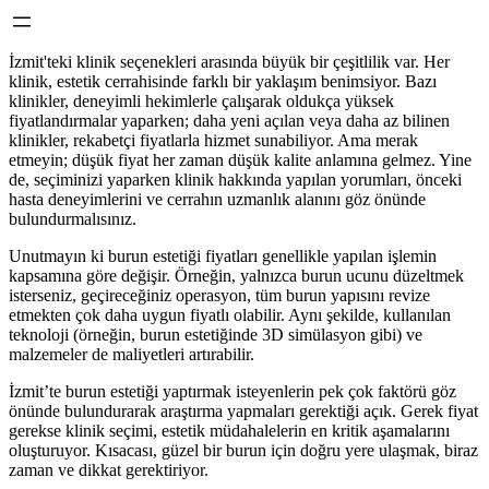
İzmit'teki klinik seçenekleri arasında büyük bir çeşitlilik var. Her
klinik, estetik cerrahisinde farklı bir yaklaşım benimsiyor. Bazı
klinikler, deneyimli hekimlerle çalışarak oldukça yüksek
fiyatlandırmalar yaparken; daha yeni açılan veya daha az bilinen
klinikler, rekabetçi fiyatlarla hizmet sunabiliyor. Ama merak
etmeyin; düşük fiyat her zaman düşük kalite anlamına gelmez. Yine
de, seçiminizi yaparken klinik hakkında yapılan yorumları, önceki
hasta deneyimlerini ve cerrahın uzmanlık alanını göz önünde
bulundurmalısınız.
Unutmayın ki burun estetiği fiyatları genellikle yapılan işlemin
kapsamına göre değişir. Örneğin, yalnızca burun ucunu düzeltmek
isterseniz, geçireceğiniz operasyon, tüm burun yapısını revize
etmekten çok daha uygun fiyatlı olabilir. Aynı şekilde, kullanılan
teknoloji (örneğin, burun estetiğinde 3D simülasyon gibi) ve
malzemeler de maliyetleri artırabilir.
İzmit’te burun estetiği yaptırmak isteyenlerin pek çok faktörü göz
önünde bulundurarak araştırma yapmaları gerektiği açık. Gerek fiyat
gerekse klinik seçimi, estetik müdahalelerin en kritik aşamalarını
oluşturuyor. Kısacası, güzel bir burun için doğru yere ulaşmak, biraz
zaman ve dikkat gerektiriyor.