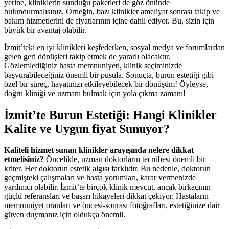
yerine, kliniklerin sunduğu paketleri de göz önünde
bulundurmalısınız. Örneğin, bazı klinikler ameliyat sonrası takip ve
bakım hizmetlerini de fiyatlarının içine dahil ediyor. Bu, sizin için
büyük bir avantaj olabilir.
İzmit’teki en iyi klinikleri keşfederken, sosyal medya ve forumlardan
gelen geri dönüşleri takip etmek de yararlı olacaktır.
Gözlemlediğiniz hasta memnuniyeti, klinik seçiminizde
başvurabileceğiniz önemli bir pusula. Sonuçta, burun estetiği gibi
özel bir süreç, hayatınızı etkileyebilecek bir dönüşüm! Öyleyse,
doğru kliniği ve uzmanı bulmak için yola çıkma zamanı!
İzmit’te Burun Estetiği: Hangi Klinikler
Kalite ve Uygun fiyat Sunuyor?
Kaliteli hizmet sunan klinikler arayışında nelere dikkat
etmelisiniz?
Öncelikle, uzman doktorların tecrübesi önemli bir
kriter. Her doktorun estetik algısı farklıdır. Bu nedenle, doktorun
geçmişteki çalışmaları ve hasta yorumları, karar vermenizde
yardımcı olabilir. İzmit’te birçok klinik mevcut, ancak birkaçının
güçlü referansları ve başarı hikayeleri dikkat çekiyor. Hastaların
memnuniyet oranları ve öncesi-sonrası fotoğrafları, estetiğinize dair
güven duymanız için oldukça önemli.