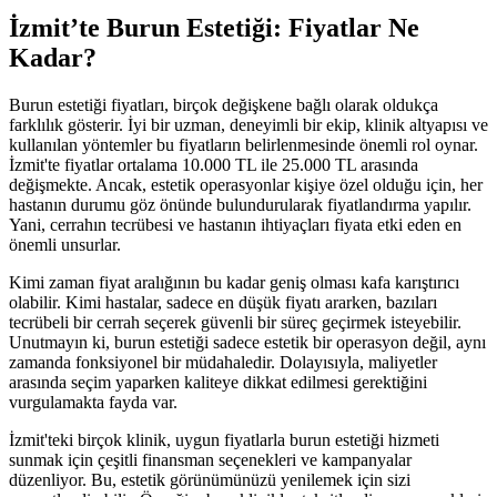
İzmit’te Burun Estetiği: Fiyatlar Ne
Kadar?
Burun estetiği fiyatları, birçok değişkene bağlı olarak oldukça
farklılık gösterir. İyi bir uzman, deneyimli bir ekip, klinik altyapısı ve
kullanılan yöntemler bu fiyatların belirlenmesinde önemli rol oynar.
İzmit'te fiyatlar ortalama 10.000 TL ile 25.000 TL arasında
değişmekte. Ancak, estetik operasyonlar kişiye özel olduğu için, her
hastanın durumu göz önünde bulundurularak fiyatlandırma yapılır.
Yani, cerrahın tecrübesi ve hastanın ihtiyaçları fiyata etki eden en
önemli unsurlar.
Kimi zaman fiyat aralığının bu kadar geniş olması kafa karıştırıcı
olabilir. Kimi hastalar, sadece en düşük fiyatı ararken, bazıları
tecrübeli bir cerrah seçerek güvenli bir süreç geçirmek isteyebilir.
Unutmayın ki, burun estetiği sadece estetik bir operasyon değil, aynı
zamanda fonksiyonel bir müdahaledir. Dolayısıyla, maliyetler
arasında seçim yaparken kaliteye dikkat edilmesi gerektiğini
vurgulamakta fayda var.
İzmit'teki birçok klinik, uygun fiyatlarla burun estetiği hizmeti
sunmak için çeşitli finansman seçenekleri ve kampanyalar
düzenliyor. Bu, estetik görünümünüzü yenilemek için sizi