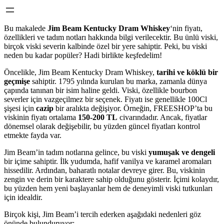
Bu makalede
Jim Beam Kentucky Dram Whiskey
‘nin fiyatı,
özellikleri ve tadım notları hakkında bilgi verilecektir. Bu ünlü viski,
birçok viski severin kalbinde özel bir yere sahiptir. Peki, bu viski
neden bu kadar popüler? Hadi birlikte keşfedelim!
Öncelikle, Jim Beam Kentucky Dram Whiskey,
tarihi ve köklü bir
geçmişe
sahiptir. 1795 yılında kurulan bu marka, zamanla dünya
çapında tanınan bir isim haline geldi. Viski, özellikle bourbon
severler için vazgeçilmez bir seçenek. Fiyatı ise genellikle 100Cl
şişesi için
cazip
bir aralıkta değişiyor. Örneğin, FREESHOP’ta bu
viskinin fiyatı ortalama
150-200 TL
civarındadır. Ancak, fiyatlar
dönemsel olarak değişebilir, bu yüzden güncel fiyatları kontrol
etmekte fayda var.
Jim Beam’in tadım notlarına gelince, bu viski
yumuşak ve dengeli
bir içime sahiptir. İlk yudumda, hafif vanilya ve karamel aromaları
hissedilir. Ardından, baharatlı notalar devreye girer. Bu, viskinin
zengin ve derin bir karaktere sahip olduğunu gösterir. İçimi kolaydır,
bu yüzden hem yeni başlayanlar hem de deneyimli viski tutkunları
için idealdir.
Birçok kişi, Jim Beam’i tercih ederken aşağıdaki nedenleri göz
önünde bulunduruyor: