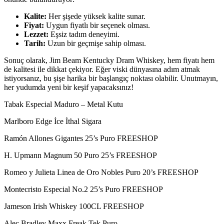
Kalite:
Her şişede yüksek kalite sunar.
Fiyat:
Uygun fiyatlı bir seçenek olması.
Lezzet:
Eşsiz tadım deneyimi.
Tarih:
Uzun bir geçmişe sahip olması.
Sonuç olarak, Jim Beam Kentucky Dram Whiskey, hem fiyatı hem
de kalitesi ile dikkat çekiyor. Eğer viski dünyasına adım atmak
istiyorsanız, bu şişe harika bir başlangıç noktası olabilir. Unutmayın,
her yudumda yeni bir keşif yapacaksınız!
Tabak Especial Maduro – Metal Kutu
Marlboro Edge İce İthal Sigara
Ramón Allones Gigantes 25’s Puro FREESHOP
H. Upmann Magnum 50 Puro 25’s FREESHOP
Romeo y Julieta Linea de Oro Nobles Puro 20’s FREESHOP
Montecristo Especial No.2 25’s Puro FREESHOP
Jameson Irish Whiskey 100CL FREESHOP
Alec Bradley Maxx Freak Tek Puro