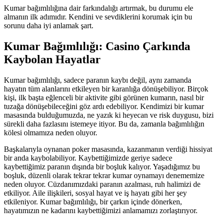
Kumar bağımlılığına dair farkındalığı artırmak, bu durumu ele
almanın ilk adımıdır. Kendini ve sevdiklerini korumak için bu
sorunu daha iyi anlamak şart.
Kumar Bağımlılığı: Casino Çarkında
Kaybolan Hayatlar
Kumar bağımlılığı, sadece paranın kaybı değil, aynı zamanda
hayatın tüm alanlarını etkileyen bir karanlığa dönüşebiliyor. Birçok
kişi, ilk başta eğlenceli bir aktivite gibi görünen kumarın, nasıl bir
tuzağa dönüşebileceğini göz ardı edebiliyor. Kendimizi bir kumar
masasında bulduğumuzda, ne yazık ki heyecan ve risk duygusu, bizi
sürekli daha fazlasını istemeye itiyor. Bu da, zamanla bağımlılığın
kölesi olmamıza neden oluyor.
Başkalarıyla oynanan poker masasında, kazanmanın verdiği hissiyat
bir anda kaybolabiliyor. Kaybettiğimizde geriye sadece
kaybettiğimiz paranın dışında bir boşluk kalıyor. Yaşadığımız bu
boşluk, düzenli olarak tekrar tekrar kumar oynamayı denememize
neden oluyor. Cüzdanımızdaki paranın azalması, ruh halimizi de
etkiliyor. Aile ilişkileri, sosyal hayat ve iş hayatı gibi her şey
etkileniyor. Kumar bağımlılığı, bir çarkın içinde dönerken,
hayatımızın ne kadarını kaybettiğimizi anlamamızı zorlaştırıyor.