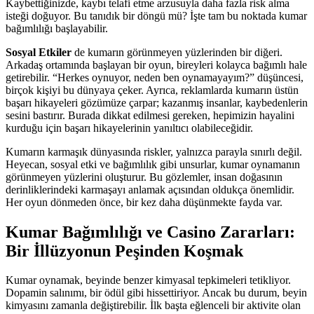
Kaybettiğinizde, kaybı telafi etme arzusuyla daha fazla risk alma
isteği doğuyor. Bu tanıdık bir döngü mü? İşte tam bu noktada kumar
bağımlılığı başlayabilir.
Sosyal Etkiler
de kumarın görünmeyen yüzlerinden bir diğeri.
Arkadaş ortamında başlayan bir oyun, bireyleri kolayca bağımlı hale
getirebilir. “Herkes oynuyor, neden ben oynamayayım?” düşüncesi,
birçok kişiyi bu dünyaya çeker. Ayrıca, reklamlarda kumarın üstün
başarı hikayeleri gözümüze çarpar; kazanmış insanlar, kaybedenlerin
sesini bastırır. Burada dikkat edilmesi gereken, hepimizin hayalini
kurduğu için başarı hikayelerinin yanıltıcı olabileceğidir.
Kumarın karmaşık dünyasında riskler, yalnızca parayla sınırlı değil.
Heyecan, sosyal etki ve bağımlılık gibi unsurlar, kumar oynamanın
görünmeyen yüzlerini oluşturur. Bu gözlemler, insan doğasının
derinliklerindeki karmaşayı anlamak açısından oldukça önemlidir.
Her oyun dönmeden önce, bir kez daha düşünmekte fayda var.
Kumar Bağımlılığı ve Casino Zararları:
Bir İllüzyonun Peşinden Koşmak
Kumar oynamak, beyinde benzer kimyasal tepkimeleri tetikliyor.
Dopamin salınımı, bir ödül gibi hissettiriyor. Ancak bu durum, beyin
kimyasını zamanla değiştirebilir. İlk başta eğlenceli bir aktivite olan