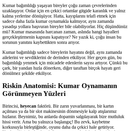
Kumar bağımlılığı yaşayan bireyler çoğu zaman çevrelerinden
uzaklaşıyor. Onlar için en çekici ortamlar gitgide karanlık ve yalnız
kalma yerlerine dönüşüyor. Hatta, kayıplarını telafi etmek için
sadece daha fazla kumar oynamakla kalmıyor, aynı zamanda
yasadışı yollara başvuran bireyler bile olabiliyorlar. Hiç düşündünüz
mü? Kumar masasında harcanan zaman, aslında hangi hayalleri
gerçekleştirmenin kapısını kapatıyor? Ne yazık ki, çoğu insan bu
sorunun yanıtını kaybettikten sonra arıyor.
Kumar bağımlılığı sadece bireylerin hayatını değil, aynı zamanda
ailelerini ve sevdiklerini de derinden etkiliyor. Her geçen gün, bu
bağımlılığı yenmek için mücadele edenlerin sayısı artıyor. Çünkü bu
çark, bir yandan hızla dönerken, diğer taraftan birçok hayatı geri
dönülmez şekilde etkiliyor.
Riskin Anatomisi: Kumar Oynamanın
Görünmeyen Yüzleri
Birincisi,
heyecan
faktörü. Bir zarın yuvarlanması, bir kartın
açılması ya da bir slot makinesinin dönmesiyle kalp atışlarımız
hızlanır. Beynimiz, bu anlarda dopamin salgılayarak bize mutluluk
hissi verir. Ama bu yalnızca başlangıç! Bu zevk, kaybetme
korkusuyla birleştiğinde, oyunu daha da çekici hale getiriyor.