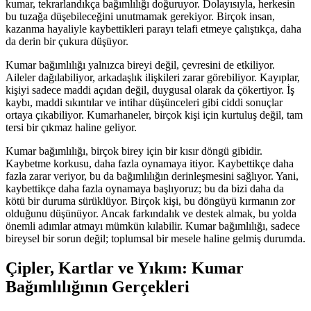
kumar, tekrarlandıkça bağımlılığı doğuruyor. Dolayısıyla, herkesin
bu tuzağa düşebileceğini unutmamak gerekiyor. Birçok insan,
kazanma hayaliyle kaybettikleri parayı telafi etmeye çalıştıkça, daha
da derin bir çukura düşüyor.
Kumar bağımlılığı yalnızca bireyi değil, çevresini de etkiliyor.
Aileler dağılabiliyor, arkadaşlık ilişkileri zarar görebiliyor. Kayıplar,
kişiyi sadece maddi açıdan değil, duygusal olarak da çökertiyor. İş
kaybı, maddi sıkıntılar ve intihar düşünceleri gibi ciddi sonuçlar
ortaya çıkabiliyor. Kumarhaneler, birçok kişi için kurtuluş değil, tam
tersi bir çıkmaz haline geliyor.
Kumar bağımlılığı, birçok birey için bir kısır döngü gibidir.
Kaybetme korkusu, daha fazla oynamaya itiyor. Kaybettikçe daha
fazla zarar veriyor, bu da bağımlılığın derinleşmesini sağlıyor. Yani,
kaybettikçe daha fazla oynamaya başlıyoruz; bu da bizi daha da
kötü bir duruma sürüklüyor. Birçok kişi, bu döngüyü kırmanın zor
olduğunu düşünüyor. Ancak farkındalık ve destek almak, bu yolda
önemli adımlar atmayı mümkün kılabilir. Kumar bağımlılığı, sadece
bireysel bir sorun değil; toplumsal bir mesele haline gelmiş durumda.
Çipler, Kartlar ve Yıkım: Kumar
Bağımlılığının Gerçekleri