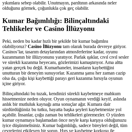
yıkımlara sebep olabilir. Unutmayın, parıltının arkasında neler
olduğunu görmek, çoğunlukla çok geç olabilir.
Kumar Bağımlılığı: Bilinçaltındaki
Tehlikeler ve Casino İllüzyonu
Peki, neden bu kadar hızlı bir şekilde bir kumar bağımlısı
olabiliyoruz?
Casino İllüzyonu
tam olarak burada devreye giriyor.
Casinos’lar, tasarım detaylarından atmosferlerine kadar, oyunu
kazanmanın bir illüzyonunu yaratıyor. Parlak ışıklar, cıvıl cıvıl sesler
ve sürekli kazanma heyecanı, gözlerimizi kamaştırıyor. Ama altta
yatan gerçek bu değil. Kumarhaneler, insanların kaybettiğini
unutturan bir deneyim sunuyorlar. Kazanma şansı her zaman cazip
olsa da, çoğu kişi kaybettiği parayı geri kazanma hırsıyla oyunun
içine giriyor.
Bilinçaltındaki bu tuzak, kendinizi sürekli kaybetmeye mahkum
hissetmenize neden oluyor. Oyun oynamanın verdiği keyif, aslında
anlık bir mutluluk kaynağı ama sonuçlar ağır. Kumara dair
sürdürdüğünüz bu tutku, hayatta başka şeyleri kaybetmenize yol
açabilir. İnsanlar, çoğu zaman bu tehlikeleri göremezler. O yüzden
kumar oynamaya başlamadan önce neyle karşı karşıya olduğunuzu
iyice düşünmelisiniz. Kumar bağımlılığı, sadece bireyleri değil, tüm
çevrelerini etkileyen bir sorun. Hırs ve kaybetme korkusu ile