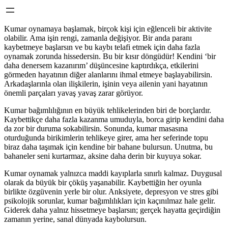
Kumar oynamaya başlamak, birçok kişi için eğlenceli bir aktivite
olabilir. Ama işin rengi, zamanla değişiyor. Bir anda paranı
kaybetmeye başlarsın ve bu kaybı telafi etmek için daha fazla
oynamak zorunda hissedersin. Bu bir kısır döngüdür! Kendini ‘bir
daha denersem kazanırım’ düşüncesine kaptırdıkça, etkilerini
görmeden hayatının diğer alanlarını ihmal etmeye başlayabilirsin.
Arkadaşlarınla olan ilişkilerin, işinin veya ailenin yani hayatının
önemli parçaları yavaş yavaş zarar görüyor.
Kumar bağımlılığının en büyük tehlikelerinden biri de borçlardır.
Kaybettikçe daha fazla kazanma umuduyla, borca girip kendini daha
da zor bir duruma sokabilirsin. Sonunda, kumar masasına
oturduğunda birikimlerin tehlikeye girer, ama her seferinde topu
biraz daha taşımak için kendine bir bahane bulursun. Unutma, bu
bahaneler seni kurtarmaz, aksine daha derin bir kuyuya sokar.
Kumar oynamak yalnızca maddi kayıplarla sınırlı kalmaz. Duygusal
olarak da büyük bir çöküş yaşanabilir. Kaybettiğin her oyunla
birlikte özgüvenin yerle bir olur. Anksiyete, depresyon ve stres gibi
psikolojik sorunlar, kumar bağımlılıkları için kaçınılmaz hale gelir.
Giderek daha yalnız hissetmeye başlarsın; gerçek hayatta geçirdiğin
zamanın yerine, sanal dünyada kaybolursun.