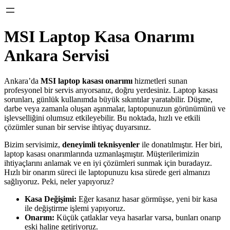
MSI Laptop Kasa Onarımı
Ankara Servisi
Ankara’da
MSI laptop kasası onarımı
hizmetleri sunan
profesyonel bir servis arıyorsanız, doğru yerdesiniz. Laptop kasası
sorunları, günlük kullanımda büyük sıkıntılar yaratabilir. Düşme,
darbe veya zamanla oluşan aşınmalar, laptopunuzun görünümünü ve
işlevselliğini olumsuz etkileyebilir. Bu noktada, hızlı ve etkili
çözümler sunan bir servise ihtiyaç duyarsınız.
Bizim servisimiz,
deneyimli teknisyenler
ile donatılmıştır. Her biri,
laptop kasası onarımlarında uzmanlaşmıştır. Müşterilerimizin
ihtiyaçlarını anlamak ve en iyi çözümleri sunmak için buradayız.
Hızlı bir onarım süreci ile laptopunuzu kısa sürede geri almanızı
sağlıyoruz. Peki, neler yapıyoruz?
Kasa Değişimi:
Eğer kasanız hasar görmüşse, yeni bir kasa
ile değiştirme işlemi yapıyoruz.
Onarım:
Küçük çatlaklar veya hasarlar varsa, bunları onarıp
eski haline getiriyoruz.