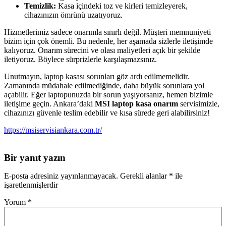
Temizlik:
Kasa içindeki toz ve kirleri temizleyerek,
cihazınızın ömrünü uzatıyoruz.
Hizmetlerimiz sadece onarımla sınırlı değil. Müşteri memnuniyeti
bizim için çok önemli. Bu nedenle, her aşamada sizlerle iletişimde
kalıyoruz. Onarım sürecini ve olası maliyetleri açık bir şekilde
iletiyoruz. Böylece sürprizlerle karşılaşmazsınız.
Unutmayın, laptop kasası sorunları göz ardı edilmemelidir.
Zamanında müdahale edilmediğinde, daha büyük sorunlara yol
açabilir. Eğer laptopunuzda bir sorun yaşıyorsanız, hemen bizimle
iletişime geçin. Ankara’daki
MSI laptop kasa onarım
servisimizle,
cihazınızı güvenle teslim edebilir ve kısa sürede geri alabilirsiniz!
https://msiservisiankara.com.tr/
Bir yanıt yazın
E-posta adresiniz yayınlanmayacak.
Gerekli alanlar
*
ile
işaretlenmişlerdir
Yorum
*