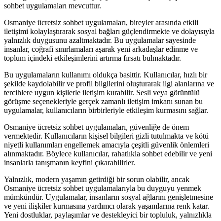
sohbet uygulamaları mevcuttur.
Osmaniye ücretsiz sohbet uygulamaları, bireyler arasında etkili
iletişimi kolaylaştırarak sosyal bağları güçlendirmekte ve dolayısıyla
yalnızlık duygusunu azaltmaktadır. Bu uygulamalar sayesinde
insanlar, coğrafi sınırlamaları aşarak yeni arkadaşlar edinme ve
toplum içindeki etkileşimlerini artırma fırsatı bulmaktadır.
Bu uygulamaların kullanımı oldukça basittir. Kullanıcılar, hızlı bir
şekilde kaydolabilir ve profil bilgilerini oluşturarak ilgi alanlarına ve
tercihlere uygun kişilerle iletişim kurabilir. Sesli veya görüntülü
görüşme seçenekleriyle gerçek zamanlı iletişim imkanı sunan bu
uygulamalar, kullanıcıların birbirleriyle etkileşim kurmasını sağlar.
Osmaniye ücretsiz sohbet uygulamaları, güvenliğe de önem
vermektedir. Kullanıcıların kişisel bilgileri gizli tutulmakta ve kötü
niyetli kullanımları engellemek amacıyla çeşitli güvenlik önlemleri
alınmaktadır. Böylece kullanıcılar, rahatlıkla sohbet edebilir ve yeni
insanlarla tanışmanın keyfini çıkarabilirler.
Yalnızlık, modern yaşamın getirdiği bir sorun olabilir, ancak
Osmaniye ücretsiz sohbet uygulamalarıyla bu duyguyu yenmek
mümkündür. Uygulamalar, insanların sosyal ağlarını genişletmesine
ve yeni ilişkiler kurmasına yardımcı olarak yaşamlarına renk katar.
Yeni dostluklar, paylaşımlar ve destekleyici bir topluluk, yalnızlıkla