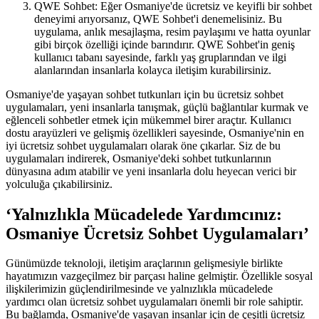
QWE Sohbet: Eğer Osmaniye'de ücretsiz ve keyifli bir sohbet
deneyimi arıyorsanız, QWE Sohbet'i denemelisiniz. Bu
uygulama, anlık mesajlaşma, resim paylaşımı ve hatta oyunlar
gibi birçok özelliği içinde barındırır. QWE Sohbet'in geniş
kullanıcı tabanı sayesinde, farklı yaş gruplarından ve ilgi
alanlarından insanlarla kolayca iletişim kurabilirsiniz.
Osmaniye'de yaşayan sohbet tutkunları için bu ücretsiz sohbet
uygulamaları, yeni insanlarla tanışmak, güçlü bağlantılar kurmak ve
eğlenceli sohbetler etmek için mükemmel birer araçtır. Kullanıcı
dostu arayüzleri ve gelişmiş özellikleri sayesinde, Osmaniye'nin en
iyi ücretsiz sohbet uygulamaları olarak öne çıkarlar. Siz de bu
uygulamaları indirerek, Osmaniye'deki sohbet tutkunlarının
dünyasına adım atabilir ve yeni insanlarla dolu heyecan verici bir
yolculuğa çıkabilirsiniz.
‘Yalnızlıkla Mücadelede Yardımcınız:
Osmaniye Ücretsiz Sohbet Uygulamaları’
Günümüzde teknoloji, iletişim araçlarının gelişmesiyle birlikte
hayatımızın vazgeçilmez bir parçası haline gelmiştir. Özellikle sosyal
ilişkilerimizin güçlendirilmesinde ve yalnızlıkla mücadelede
yardımcı olan ücretsiz sohbet uygulamaları önemli bir role sahiptir.
Bu bağlamda, Osmaniye'de yaşayan insanlar için de çeşitli ücretsiz