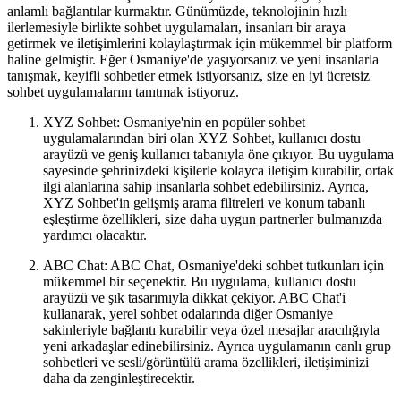
anlamlı bağlantılar kurmaktır. Günümüzde, teknolojinin hızlı
ilerlemesiyle birlikte sohbet uygulamaları, insanları bir araya
getirmek ve iletişimlerini kolaylaştırmak için mükemmel bir platform
haline gelmiştir. Eğer Osmaniye'de yaşıyorsanız ve yeni insanlarla
tanışmak, keyifli sohbetler etmek istiyorsanız, size en iyi ücretsiz
sohbet uygulamalarını tanıtmak istiyoruz.
XYZ Sohbet: Osmaniye'nin en popüler sohbet
uygulamalarından biri olan XYZ Sohbet, kullanıcı dostu
arayüzü ve geniş kullanıcı tabanıyla öne çıkıyor. Bu uygulama
sayesinde şehrinizdeki kişilerle kolayca iletişim kurabilir, ortak
ilgi alanlarına sahip insanlarla sohbet edebilirsiniz. Ayrıca,
XYZ Sohbet'in gelişmiş arama filtreleri ve konum tabanlı
eşleştirme özellikleri, size daha uygun partnerler bulmanızda
yardımcı olacaktır.
ABC Chat: ABC Chat, Osmaniye'deki sohbet tutkunları için
mükemmel bir seçenektir. Bu uygulama, kullanıcı dostu
arayüzü ve şık tasarımıyla dikkat çekiyor. ABC Chat'i
kullanarak, yerel sohbet odalarında diğer Osmaniye
sakinleriyle bağlantı kurabilir veya özel mesajlar aracılığıyla
yeni arkadaşlar edinebilirsiniz. Ayrıca uygulamanın canlı grup
sohbetleri ve sesli/görüntülü arama özellikleri, iletişiminizi
daha da zenginleştirecektir.