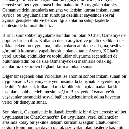
ücretsiz sohbet uygulaması bulunmaktadır. Bu uygulamalar, size
Osmaniye'deki insanlarla tanışma ve iletişim kurma imkanı sunar.
Ayrıca, bu uygulamaların sunduğu özellikler sayesinde sosyal
ağınızı genişletebilir ve benzer ilgi alanlarına sahip kişilerle
etkileşimde bulunabilirsiniz.
Birinci sınıf sohbet uygulamalarından biri olan XChat, Osmaniye'de
popüler bir tercihtir. Kullanıcı dostu arayüzü ve güçlü özellikleri ile
dikkat çeken bu uygulama, kullanıcıların anlık mesajlaşma, sesli ve
görüntülü konuşma yapabilmesine olanak tanır. Ayrıca, XChat'in
yerel gruplar, etkinlikler ve topluluklar oluşturma seçenekleri de
bulunmaktadır, bu da size Osmaniye'deki insanlarla ortak ilgi
alanlarınız üzerinden bağlantı kurma imkanı sunar.
Diğer bir seçenek olan YoloChat ise anonim sohbet imkanı sunan bir
uygulamadır. Osmaniye'de yeni insanlarla tanışmak isteyenler için
idealdir. YoloChat, kullanıcıların kimliklerini açıklamadan farklı
insanlarla sohbet edebilmesini sağlar. Bu sayede, Osmaniye'de
yaşayanlar arasındaki sosyal bağları güçlendirmek adına heyecan
verici bir deneyim sunar.
Son olarak, Osmaniye'de kullanabileceğiniz bir diğer ücretsiz sohbet
uygulaması ise ChatConnect'tir. Bu uygulama, yerel kullanıcılar
arasında kolay bir şekilde iletişim kurmanızı sağlar. ChatConnect,
coğrafi konumunuza dayalı olarak size yakın olan kişilerle bağlantı