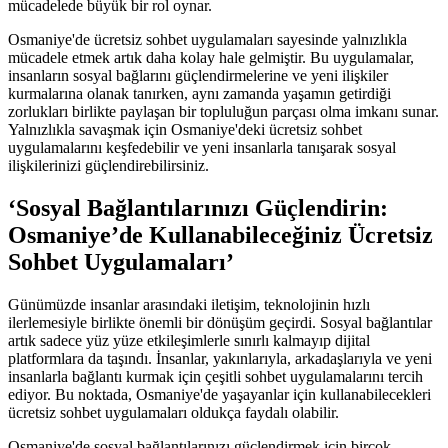
mücadelede büyük bir rol oynar.
Osmaniye'de ücretsiz sohbet uygulamaları sayesinde yalnızlıkla
mücadele etmek artık daha kolay hale gelmiştir. Bu uygulamalar,
insanların sosyal bağlarını güçlendirmelerine ve yeni ilişkiler
kurmalarına olanak tanırken, aynı zamanda yaşamın getirdiği
zorlukları birlikte paylaşan bir topluluğun parçası olma imkanı sunar.
Yalnızlıkla savaşmak için Osmaniye'deki ücretsiz sohbet
uygulamalarını keşfedebilir ve yeni insanlarla tanışarak sosyal
ilişkilerinizi güçlendirebilirsiniz.
‘Sosyal Bağlantılarınızı Güçlendirin:
Osmaniye’de Kullanabileceğiniz Ücretsiz
Sohbet Uygulamaları’
Günümüzde insanlar arasındaki iletişim, teknolojinin hızlı
ilerlemesiyle birlikte önemli bir dönüşüm geçirdi. Sosyal bağlantılar
artık sadece yüz yüze etkileşimlerle sınırlı kalmayıp dijital
platformlara da taşındı. İnsanlar, yakınlarıyla, arkadaşlarıyla ve yeni
insanlarla bağlantı kurmak için çeşitli sohbet uygulamalarını tercih
ediyor. Bu noktada, Osmaniye'de yaşayanlar için kullanabilecekleri
ücretsiz sohbet uygulamaları oldukça faydalı olabilir.
Osmaniye'de sosyal bağlantılarınızı güçlendirmek için birçok