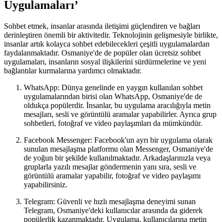
Uygulamaları’
Sohbet etmek, insanlar arasında iletişimi güçlendiren ve bağları
derinleştiren önemli bir aktivitedir. Teknolojinin gelişmesiyle birlikte,
insanlar artık kolayca sohbet edebilecekleri çeşitli uygulamalardan
faydalanmaktadır. Osmaniye'de de popüler olan ücretsiz sohbet
uygulamaları, insanların sosyal ilişkilerini sürdürmelerine ve yeni
bağlantılar kurmalarına yardımcı olmaktadır.
WhatsApp: Dünya genelinde en yaygın kullanılan sohbet
uygulamalarından birisi olan WhatsApp, Osmaniye'de de
oldukça popülerdir. İnsanlar, bu uygulama aracılığıyla metin
mesajları, sesli ve görüntülü aramalar yapabilirler. Ayrıca grup
sohbetleri, fotoğraf ve video paylaşımları da mümkündür.
Facebook Messenger: Facebook'un ayrı bir uygulama olarak
sunulan mesajlaşma platformu olan Messenger, Osmaniye'de
de yoğun bir şekilde kullanılmaktadır. Arkadaşlarınızla veya
gruplarla yazılı mesajlar göndermenin yanı sıra, sesli ve
görüntülü aramalar yapabilir, fotoğraf ve video paylaşımı
yapabilirsiniz.
Telegram: Güvenli ve hızlı mesajlaşma deneyimi sunan
Telegram, Osmaniye'deki kullanıcılar arasında da giderek
popülerlik kazanmaktadır. Uygulama, kullanıcılarına metin