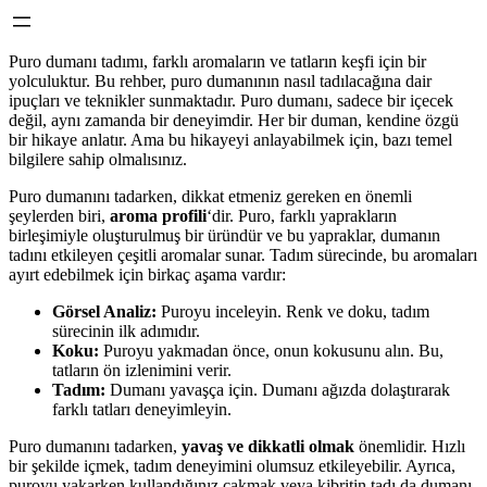
Puro dumanı tadımı, farklı aromaların ve tatların keşfi için bir
yolculuktur. Bu rehber, puro dumanının nasıl tadılacağına dair
ipuçları ve teknikler sunmaktadır. Puro dumanı, sadece bir içecek
değil, aynı zamanda bir deneyimdir. Her bir duman, kendine özgü
bir hikaye anlatır. Ama bu hikayeyi anlayabilmek için, bazı temel
bilgilere sahip olmalısınız.
Puro dumanını tadarken, dikkat etmeniz gereken en önemli
şeylerden biri,
aroma profili
‘dir. Puro, farklı yaprakların
birleşimiyle oluşturulmuş bir üründür ve bu yapraklar, dumanın
tadını etkileyen çeşitli aromalar sunar. Tadım sürecinde, bu aromaları
ayırt edebilmek için birkaç aşama vardır:
Görsel Analiz:
Puroyu inceleyin. Renk ve doku, tadım
sürecinin ilk adımıdır.
Koku:
Puroyu yakmadan önce, onun kokusunu alın. Bu,
tatların ön izlenimini verir.
Tadım:
Dumanı yavaşça için. Dumanı ağızda dolaştırarak
farklı tatları deneyimleyin.
Puro dumanını tadarken,
yavaş ve dikkatli olmak
önemlidir. Hızlı
bir şekilde içmek, tadım deneyimini olumsuz etkileyebilir. Ayrıca,
puroyu yakarken kullandığınız çakmak veya kibritin tadı da dumanı