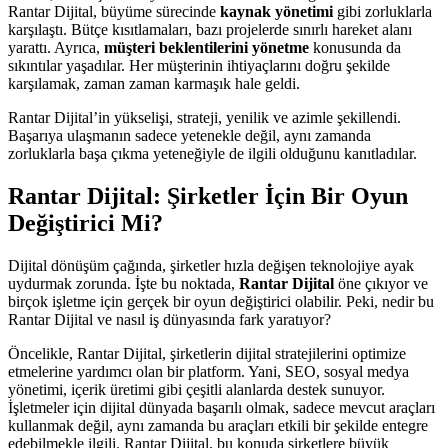
Rantar Dijital, büyüme sürecinde
kaynak yönetimi
gibi zorluklarla
karşılaştı. Bütçe kısıtlamaları, bazı projelerde sınırlı hareket alanı
yarattı. Ayrıca,
müşteri beklentilerini yönetme
konusunda da
sıkıntılar yaşadılar. Her müşterinin ihtiyaçlarını doğru şekilde
karşılamak, zaman zaman karmaşık hale geldi.
Rantar Dijital’in yükselişi, strateji, yenilik ve azimle şekillendi.
Başarıya ulaşmanın sadece yetenekle değil, aynı zamanda
zorluklarla başa çıkma yeteneğiyle de ilgili olduğunu kanıtladılar.
Rantar Dijital: Şirketler İçin Bir Oyun
Değiştirici Mi?
Dijital dönüşüm çağında, şirketler hızla değişen teknolojiye ayak
uydurmak zorunda. İşte bu noktada,
Rantar Dijital
öne çıkıyor ve
birçok işletme için gerçek bir oyun değiştirici olabilir. Peki, nedir bu
Rantar Dijital ve nasıl iş dünyasında fark yaratıyor?
Öncelikle, Rantar Dijital, şirketlerin dijital stratejilerini optimize
etmelerine yardımcı olan bir platform. Yani, SEO, sosyal medya
yönetimi, içerik üretimi gibi çeşitli alanlarda destek sunuyor.
İşletmeler için dijital dünyada başarılı olmak, sadece mevcut araçları
kullanmak değil, aynı zamanda bu araçları etkili bir şekilde entegre
edebilmekle ilgili. Rantar Dijital, bu konuda şirketlere büyük