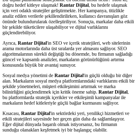
doğru hedef kitleye ulaşmak!
Rantar Dijital
, bu hedefe ulaşmak
için veri odaklı stratejiler geliştirmekte. Her kampanya, titizlikle
analiz edilen verilerle şekillendirilirken, kullanıcı davranışları göz
önünde bulundurularak özelleştiriliyor. Sonuçta, markalar daha etkili
bir şekilde tüketicilere ulaşabiliyor ve dijital varlıklarını
güçlendirebiliyor.
Ayrıca,
Rantar Dijital
'in SEO ve içerik stratejileri, web sitelerinin
arama motorlarında daha üst sıralarda yer almasını sağlıyor. SEO
algoritmalarının sürekli değiştiği bu dönemde, bu firmanın sağladığı
güncel ve kapsamlı analizler, markaların görünürlüğünü artırma
konusunda büyük bir avantaj sunuyor.
Sosyal medya yönetimi de
Rantar Dijital
'in güçlü olduğu bir diğer
alan. Markaların sosyal medya platformlarındaki varlıklarını etkili bir
şekilde yönetmeleri, müşteri etkileşimini artırmak ve marka
bilinirliğini güçlendirmek için kritik öneme sahip.
Rantar Dijital
,
bu platformlarda stratejik içerikler ve etkileşimli kampanyalar ile
markaların hedef kitleleriyle güçlü bağlar kurmasını sağlıyor.
Kısacası,
Rantar Dijital
'in sektördeki yeri, yenilikçi hizmetleri ve
etkili stratejileri sayesinde her geçen gün daha da sağlamlaşıyor.
Eğer dijital dünyada başarılı olmak istiyorsanız, bu firmanın
sunduğu olanakları keşfetmek iyi bir başlangıç olabilir.