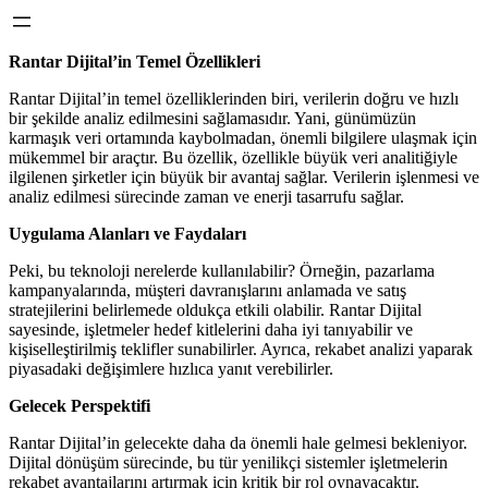
Rantar Dijital’in Temel Özellikleri
Rantar Dijital’in temel özelliklerinden biri, verilerin doğru ve hızlı
bir şekilde analiz edilmesini sağlamasıdır. Yani, günümüzün
karmaşık veri ortamında kaybolmadan, önemli bilgilere ulaşmak için
mükemmel bir araçtır. Bu özellik, özellikle büyük veri analitiğiyle
ilgilenen şirketler için büyük bir avantaj sağlar. Verilerin işlenmesi ve
analiz edilmesi sürecinde zaman ve enerji tasarrufu sağlar.
Uygulama Alanları ve Faydaları
Peki, bu teknoloji nerelerde kullanılabilir? Örneğin, pazarlama
kampanyalarında, müşteri davranışlarını anlamada ve satış
stratejilerini belirlemede oldukça etkili olabilir. Rantar Dijital
sayesinde, işletmeler hedef kitlelerini daha iyi tanıyabilir ve
kişiselleştirilmiş teklifler sunabilirler. Ayrıca, rekabet analizi yaparak
piyasadaki değişimlere hızlıca yanıt verebilirler.
Gelecek Perspektifi
Rantar Dijital’in gelecekte daha da önemli hale gelmesi bekleniyor.
Dijital dönüşüm sürecinde, bu tür yenilikçi sistemler işletmelerin
rekabet avantajlarını artırmak için kritik bir rol oynayacaktır.