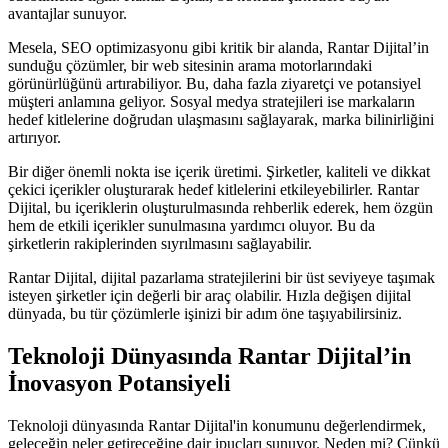
avantajlar sunuyor.
Mesela, SEO optimizasyonu gibi kritik bir alanda, Rantar Dijital’in
sunduğu çözümler, bir web sitesinin arama motorlarındaki
görünürlüğünü artırabiliyor. Bu, daha fazla ziyaretçi ve potansiyel
müşteri anlamına geliyor. Sosyal medya stratejileri ise markaların
hedef kitlelerine doğrudan ulaşmasını sağlayarak, marka bilinirliğini
artırıyor.
Bir diğer önemli nokta ise içerik üretimi. Şirketler, kaliteli ve dikkat
çekici içerikler oluşturarak hedef kitlelerini etkileyebilirler. Rantar
Dijital, bu içeriklerin oluşturulmasında rehberlik ederek, hem özgün
hem de etkili içerikler sunulmasına yardımcı oluyor. Bu da
şirketlerin rakiplerinden sıyrılmasını sağlayabilir.
Rantar Dijital, dijital pazarlama stratejilerini bir üst seviyeye taşımak
isteyen şirketler için değerli bir araç olabilir. Hızla değişen dijital
dünyada, bu tür çözümlerle işinizi bir adım öne taşıyabilirsiniz.
Teknoloji Dünyasında Rantar Dijital’in
İnovasyon Potansiyeli
Teknoloji dünyasında Rantar Dijital'in konumunu değerlendirmek,
geleceğin neler getireceğine dair ipuçları sunuyor. Neden mi? Çünkü