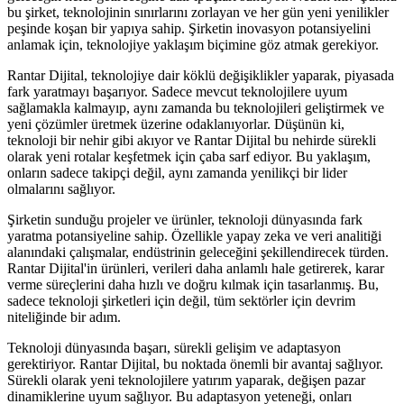
bu şirket, teknolojinin sınırlarını zorlayan ve her gün yeni yenilikler
peşinde koşan bir yapıya sahip. Şirketin inovasyon potansiyelini
anlamak için, teknolojiye yaklaşım biçimine göz atmak gerekiyor.
Rantar Dijital, teknolojiye dair köklü değişiklikler yaparak, piyasada
fark yaratmayı başarıyor. Sadece mevcut teknolojilere uyum
sağlamakla kalmayıp, aynı zamanda bu teknolojileri geliştirmek ve
yeni çözümler üretmek üzerine odaklanıyorlar. Düşünün ki,
teknoloji bir nehir gibi akıyor ve Rantar Dijital bu nehirde sürekli
olarak yeni rotalar keşfetmek için çaba sarf ediyor. Bu yaklaşım,
onların sadece takipçi değil, aynı zamanda yenilikçi bir lider
olmalarını sağlıyor.
Şirketin sunduğu projeler ve ürünler, teknoloji dünyasında fark
yaratma potansiyeline sahip. Özellikle yapay zeka ve veri analitiği
alanındaki çalışmalar, endüstrinin geleceğini şekillendirecek türden.
Rantar Dijital'in ürünleri, verileri daha anlamlı hale getirerek, karar
verme süreçlerini daha hızlı ve doğru kılmak için tasarlanmış. Bu,
sadece teknoloji şirketleri için değil, tüm sektörler için devrim
niteliğinde bir adım.
Teknoloji dünyasında başarı, sürekli gelişim ve adaptasyon
gerektiriyor. Rantar Dijital, bu noktada önemli bir avantaj sağlıyor.
Sürekli olarak yeni teknolojilere yatırım yaparak, değişen pazar
dinamiklerine uyum sağlıyor. Bu adaptasyon yeteneği, onları