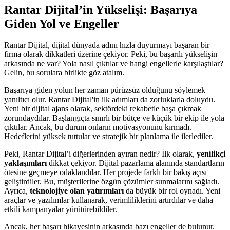
Rantar Dijital’in Yükselişi: Başarıya
Giden Yol ve Engeller
Rantar Dijital, dijital dünyada adını hızla duyurmayı başaran bir
firma olarak dikkatleri üzerine çekiyor. Peki, bu başarılı yükselişin
arkasında ne var? Yola nasıl çıktılar ve hangi engellerle karşılaştılar?
Gelin, bu sorulara birlikte göz atalım.
Başarıya giden yolun her zaman pürüzsüz olduğunu söylemek
yanıltıcı olur. Rantar Dijital'in ilk adımları da zorluklarla doluydu.
Yeni bir dijital ajans olarak, sektördeki rekabetle başa çıkmak
zorundaydılar. Başlangıçta sınırlı bir bütçe ve küçük bir ekip ile yola
çıktılar. Ancak, bu durum onların motivasyonunu kırmadı.
Hedeflerini yüksek tuttular ve stratejik bir planlama ile ilerlediler.
Peki, Rantar Dijital’i diğerlerinden ayıran nedir? İlk olarak,
yenilikçi
yaklaşımları
dikkat çekiyor. Dijital pazarlama alanında standartların
ötesine geçmeye odaklandılar. Her projede farklı bir bakış açısı
geliştirdiler. Bu, müşterilerine özgün çözümler sunmalarını sağladı.
Ayrıca,
teknolojiye olan yatırımları
da büyük bir rol oynadı. Yeni
araçlar ve yazılımlar kullanarak, verimliliklerini artırdılar ve daha
etkili kampanyalar yürütürebildiler.
Ancak, her başarı hikayesinin arkasında bazı engeller de bulunur.