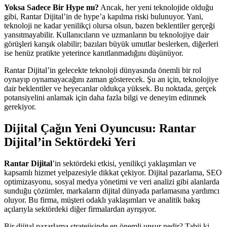
Yoksa Sadece Bir Hype mı?
Ancak, her yeni teknolojide olduğu
gibi, Rantar Dijital’in de hype’a kapılma riski bulunuyor. Yani,
teknoloji ne kadar yenilikçi olursa olsun, bazen beklentiler gerçeği
yansıtmayabilir. Kullanıcıların ve uzmanların bu teknolojiye dair
görüşleri karışık olabilir; bazıları büyük umutlar beslerken, diğerleri
ise henüz pratikte yeterince kanıtlanmadığını düşünüyor.
Rantar Dijital’in gelecekte teknoloji dünyasında önemli bir rol
oynayıp oynamayacağını zaman gösterecek. Şu an için, teknolojiye
dair beklentiler ve heyecanlar oldukça yüksek. Bu noktada, gerçek
potansiyelini anlamak için daha fazla bilgi ve deneyim edinmek
gerekiyor.
Dijital Çağın Yeni Oyuncusu: Rantar
Dijital’in Sektördeki Yeri
Rantar Dijital
’in sektördeki etkisi, yenilikçi yaklaşımları ve
kapsamlı hizmet yelpazesiyle dikkat çekiyor. Dijital pazarlama, SEO
optimizasyonu, sosyal medya yönetimi ve veri analizi gibi alanlarda
sunduğu çözümler, markaların dijital dünyada parlamasına yardımcı
oluyor. Bu firma, müşteri odaklı yaklaşımları ve analitik bakış
açılarıyla sektördeki diğer firmalardan ayrışıyor.
Bir dijital pazarlama stratejisinde en önemli unsur nedir? Tabii ki,