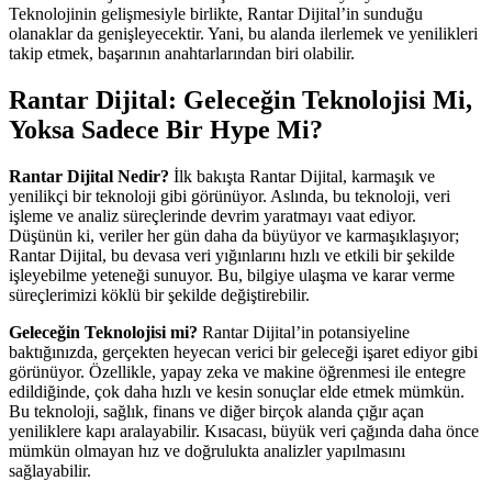
Teknolojinin gelişmesiyle birlikte, Rantar Dijital’in sunduğu
olanaklar da genişleyecektir. Yani, bu alanda ilerlemek ve yenilikleri
takip etmek, başarının anahtarlarından biri olabilir.
Rantar Dijital: Geleceğin Teknolojisi Mi,
Yoksa Sadece Bir Hype Mi?
Rantar Dijital Nedir?
İlk bakışta Rantar Dijital, karmaşık ve
yenilikçi bir teknoloji gibi görünüyor. Aslında, bu teknoloji, veri
işleme ve analiz süreçlerinde devrim yaratmayı vaat ediyor.
Düşünün ki, veriler her gün daha da büyüyor ve karmaşıklaşıyor;
Rantar Dijital, bu devasa veri yığınlarını hızlı ve etkili bir şekilde
işleyebilme yeteneği sunuyor. Bu, bilgiye ulaşma ve karar verme
süreçlerimizi köklü bir şekilde değiştirebilir.
Geleceğin Teknolojisi mi?
Rantar Dijital’in potansiyeline
baktığınızda, gerçekten heyecan verici bir geleceği işaret ediyor gibi
görünüyor. Özellikle, yapay zeka ve makine öğrenmesi ile entegre
edildiğinde, çok daha hızlı ve kesin sonuçlar elde etmek mümkün.
Bu teknoloji, sağlık, finans ve diğer birçok alanda çığır açan
yeniliklere kapı aralayabilir. Kısacası, büyük veri çağında daha önce
mümkün olmayan hız ve doğrulukta analizler yapılmasını
sağlayabilir.