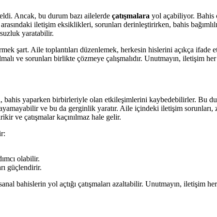
eldi. Ancak, bu durum bazı ailelerde
çatışmalara
yol açabiliyor. Bahis 
rasındaki iletişim eksiklikleri, sorunları derinleştirirken, bahis bağımlıl
uzluk yaratabilir.
mek şart. Aile toplantıları düzenlemek, herkesin hislerini açıkça ifade et
lmalı ve sorunları birlikte çözmeye çalışmalıdır. Unutmayın, iletişim her
eri, bahis yaparken birbirleriyle olan etkileşimlerini kaybedebilirler. Bu 
yamayabilir ve bu da gerginlik yaratır. Aile içindeki iletişim sorunları,
rikir ve çatışmalar kaçınılmaz hale gelir.
r:
mcı olabilir.
rı güçlendirir.
sanal bahislerin yol açtığı çatışmaları azaltabilir. Unutmayın, iletişim he