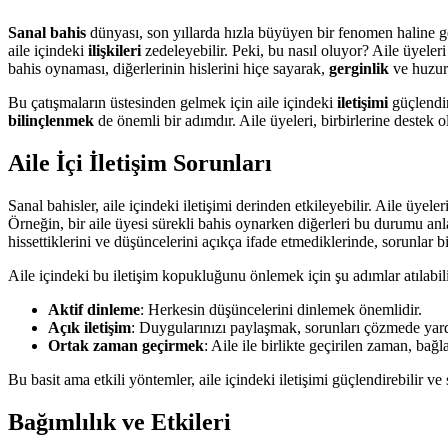
Sanal bahis
dünyası, son yıllarda hızla büyüyen bir fenomen haline g
aile içindeki
ilişkileri
zedeleyebilir. Peki, bu nasıl oluyor? Aile üyeleri a
bahis oynaması, diğerlerinin hislerini hiçe sayarak,
gerginlik
ve huzurs
Bu çatışmaların üstesinden gelmek için aile içindeki
iletişimi
güçlendir
bilinçlenmek
de önemli bir adımdır. Aile üyeleri, birbirlerine destek o
Aile İçi İletişim Sorunları
Sanal bahisler, aile içindeki iletişimi derinden etkileyebilir. Aile üyel
Örneğin, bir aile üyesi sürekli bahis oynarken diğerleri bu durumu anla
hissettiklerini ve düşüncelerini açıkça ifade etmediklerinde, sorunlar bi
Aile içindeki bu iletişim kopukluğunu önlemek için şu adımlar atılabili
Aktif dinleme
: Herkesin düşüncelerini dinlemek önemlidir.
Açık iletişim
: Duygularınızı paylaşmak, sorunları çözmede yardı
Ortak zaman geçirmek
: Aile ile birlikte geçirilen zaman, bağla
Bu basit ama etkili yöntemler, aile içindeki iletişimi güçlendirebilir ve 
Bağımlılık ve Etkileri