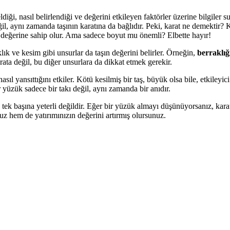
iği, nasıl belirlendiği ve değerini etkileyen faktörler üzerine bilgiler su
, aynı zamanda taşının karatına da bağlıdır. Peki, karat ne demektir? Kar
rat değerine sahip olur. Ama sadece boyut mu önemli? Elbette hayır!
lık ve kesim gibi unsurlar da taşın değerini belirler. Örneğin,
berraklığ
arata değil, bu diğer unsurlara da dikkat etmek gerekir.
nasıl yansıttığını etkiler. Kötü kesilmiş bir taş, büyük olsa bile, etkile
yüzük sadece bir takı değil, aynı zamanda bir anıdır.
 tek başına yeterli değildir. Eğer bir yüzük almayı düşünüyorsanız, kara
uz hem de yatırımınızın değerini artırmış olursunuz.